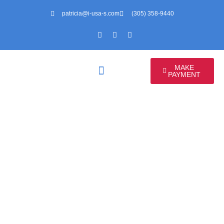
patricia@i-usa-s.com
(305) 358-9440
MAKE
PAYMENT
VISTO DE TURISMO B1/B2 PARA OS
EUA: GUIA COMPLETO PARA
SOLICITAR E GARANTIR O SEU
HOME > VISTO DE TURISMO B1/B2 PARA OS EUA: GUIA
COMPLETO PARA SOLICITAR E GARANTIR O SEU