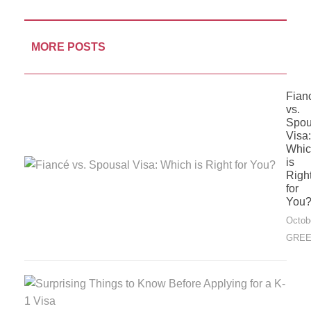
MORE POSTS
Fian
vs.
Spou
Visa:
Whic
is
Righ
for
You
Octob
GREE